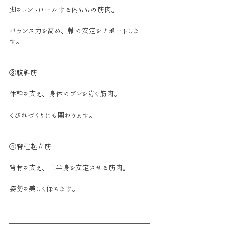
脚をコントロールする内ももの筋肉。
バランス力を高め、軸の安定をサポートしま
す。
③腹斜筋
体幹を支え、身体のブレを防ぐ筋肉。
くびれづくりにも関わります。
④脊柱起立筋
背骨を支え、上半身を安定させる筋肉。
姿勢を美しく保ちます。
＿＿＿＿＿＿＿＿＿＿＿＿＿＿＿＿＿＿＿＿