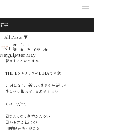
記事
All Posts
en Pilates
All Posts
5月10日
読了時間: 2分
News letter May
News
皆さまこんにちは☺
THE ENスタッフのLINAです🌼
５月になり、新しい環境や生活にも
少しづつ慣れてくる頃ですね✨
その一方で、
☑なんとなく身体がだるい
☑やる気が出にくい
☑呼吸が浅く感じる