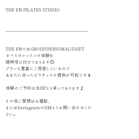
THE EN PILATES STUDIO
＿＿＿＿＿＿＿＿＿＿＿＿＿＿＿＿＿＿＿
THE ENではGROUP/PERSONAL/DUET
すべてのレッスンの体験を
随時受け付けております◎
プランも豊富にご用意しているので
あなたに合ったピラティスの提供が可能です🌷
体験のご予約は当HPより承っております♪
その他ご質問はお電話、
またはInstagramのDMよりお問い合わせくだ
さい。
【THE EN OSAKACHUO】