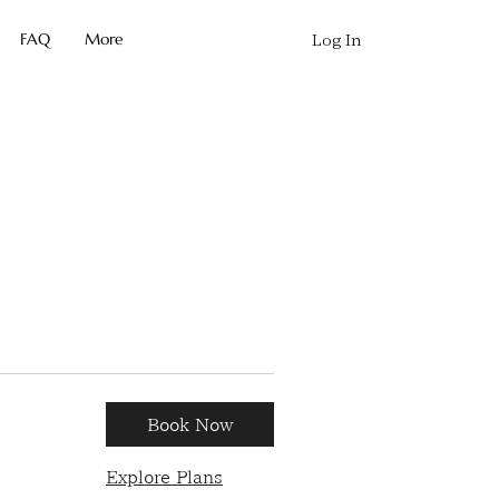
FAQ
More
Log In
Book Now
Explore Plans