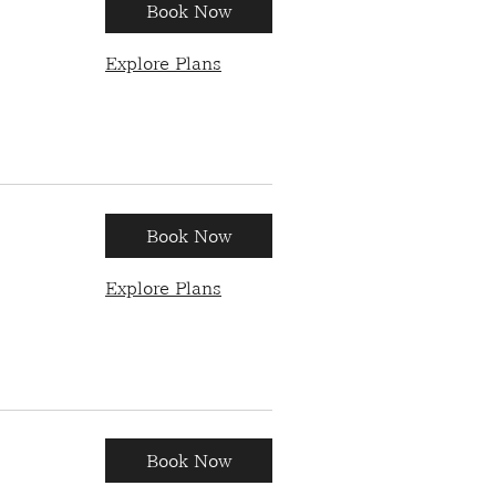
Book Now
Explore Plans
Book Now
Explore Plans
Book Now