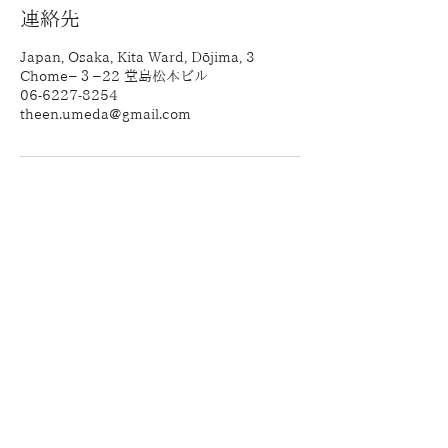
連絡先
Japan, Osaka, Kita Ward, Dōjima, 3
Chome−３−22 堂島松本ビル
06-6227-8254
theen.umeda@gmail.com