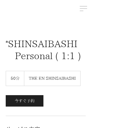
*SHINSAIBASHI
Personal ( 1:1 )
50分
5
THE EN SHINSAIBASHI
0
分
今すぐ予約