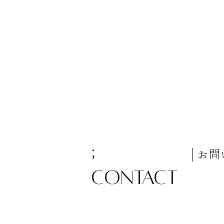
;
| お
CONTACT